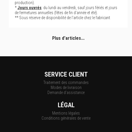
production).
*
Jours ouvrés
: du lundi au vendredi, sauf jours fériés et jours
de fermetures annuelles (fêtes de fin d'année et été).
** Sous réserve de disponibilité de l'article chez le fabricant
Plus d'articles...
SERVICE CLIENT
Traitement des commandes
Modes de livraison
Demande d'assistance
LÉGAL
Mentions légales
Conditions générales de vente