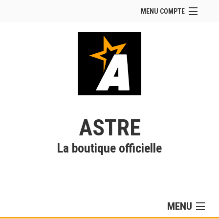
MENU COMPTE
Accueil
Site Web du club
Facebook
Se connecter
Panier (
vide
)
ASTRE
La boutique officielle
MENU