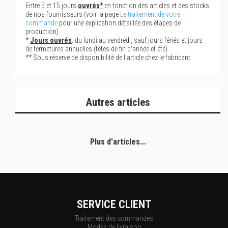
Entre 5 et 15 jours
ouvrés*
en fonction des articles et des stocks
de nos fournisseurs (voir la page
Le traitement de votre
commande
pour une explication détaillée des étapes de
production).
*
Jours ouvrés
: du lundi au vendredi, sauf jours fériés et jours
de fermetures annuelles (fêtes de fin d'année et été).
** Sous réserve de disponibilité de l'article chez le fabricant
Autres articles
Plus d'articles...
SERVICE CLIENT
Traitement des commandes
Modes de livraison