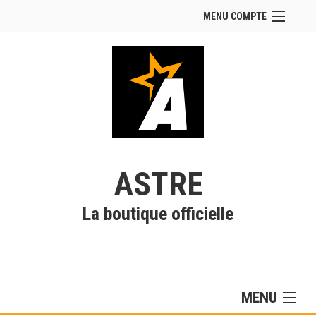
MENU COMPTE
Accueil
Site Web du club
Facebook
Se connecter
Panier (
vide
)
ASTRE
La boutique officielle
MENU